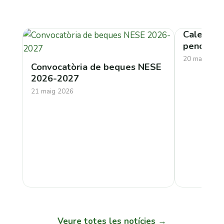
Calendar
pendents 
20 maig 202
Convocatòria de beques NESE
2026-2027
21 maig 2026
Veure totes les notícies →