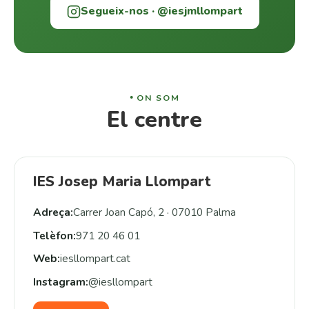
Segueix-nos · @iesjmllompart
ON SOM
El centre
IES Josep Maria Llompart
Adreça:
Carrer Joan Capó, 2 · 07010 Palma
Telèfon:
971 20 46 01
Web:
iesllompart.cat
Instagram:
@iesllompart