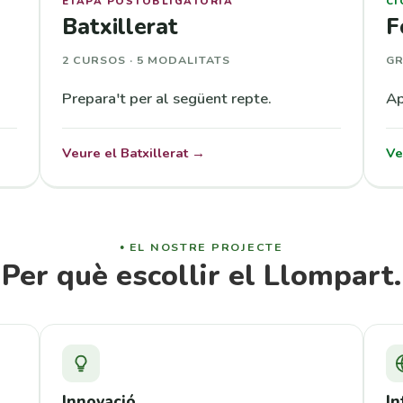
ETAPA POSTOBLIGATÒRIA
CI
Batxillerat
F
2 CURSOS · 5 MODALITATS
GR
Prepara't per al següent repte.
Ap
Veure el Batxillerat →
Ve
EL NOSTRE PROJECTE
Per què escollir el Llompart.
Innovació
In