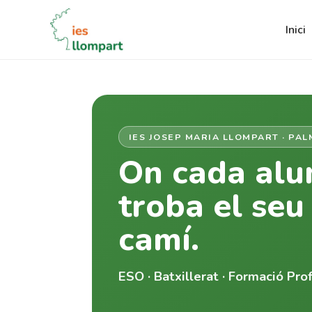
Inici
IES JOSEP MARIA LLOMPART · PA
On cada al
troba el seu
camí.
ESO · Batxillerat · Formació Pro