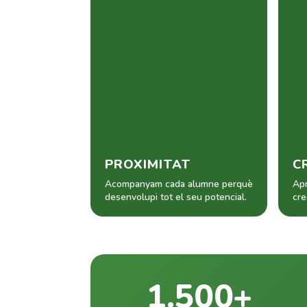
PROXIMITAT
C
Acompanyam cada alumne perquè
Apr
desenvolupi tot el seu potencial.
cre
1.500+