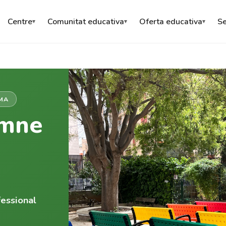
Centre
Comunitat educativa
Oferta educativa
Se
LMA
umne
fessional