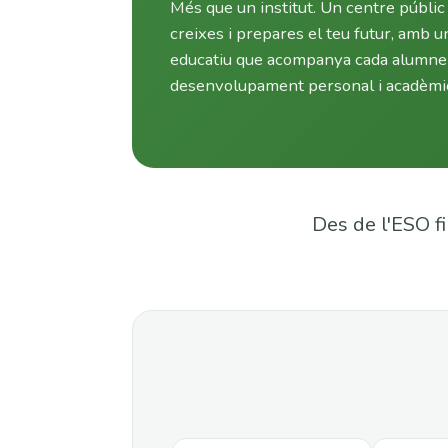
Més que un institut. Un centre públic
creixes i prepares el teu futur, amb u
educatiu que acompanya cada alumne 
desenvolupament personal i acadèmi
Des de l'ESO f