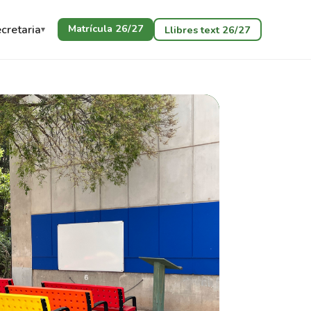
Matrícula 26/27
cretaria
Llibres text 26/27