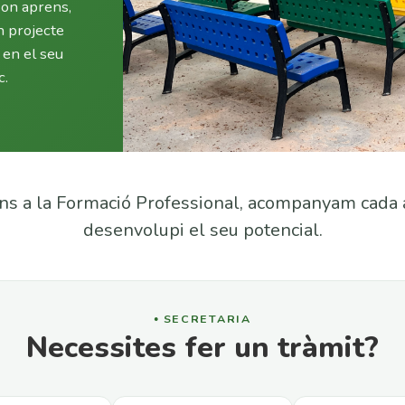
 on aprens,
n projecte
en el seu
c.
ins a la Formació Professional, acompanyam cad
desenvolupi el seu potencial.
SECRETARIA
Necessites fer un tràmit?