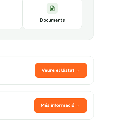
Documents
Veure el llistat →
Més informació →