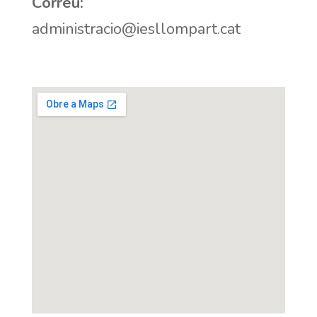
Correu:
administracio@iesllompart.cat