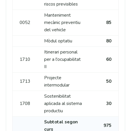
riscos previsibles
Manteniment
0052
mecànic preventiu
85
del vehicle
Mòdul optatiu
80
Itinerari personal
1710
per a l'ocupabilitat
60
II
Projecte
1713
50
intermodular
Sostenibilitat
1708
aplicada al sistema
30
productiu
Subtotal segon
975
curs