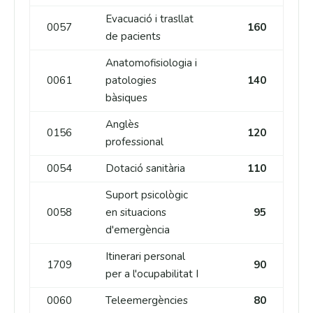
Evacuació i trasllat
0057
160
de pacients
Anatomofisiologia i
0061
patologies
140
bàsiques
Anglès
0156
120
professional
0054
Dotació sanitària
110
Suport psicològic
0058
en situacions
95
d'emergència
Itinerari personal
1709
90
per a l'ocupabilitat I
0060
Teleemergències
80