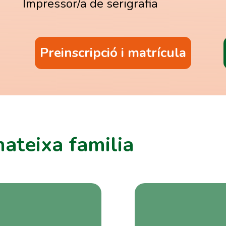
Impressor/a de serigrafia
Preinscripció i matrícula
mateixa familia