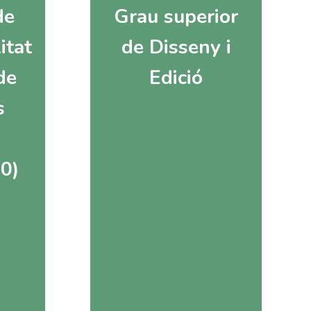
de
Grau superior
itat
de Disseny i
de
Edició
s
0)