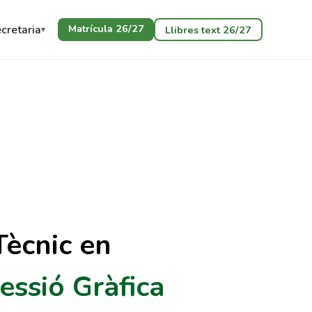
Matrícula 26/27
cretaria
Llibres text 26/27
Tècnic en
essió Gràfica